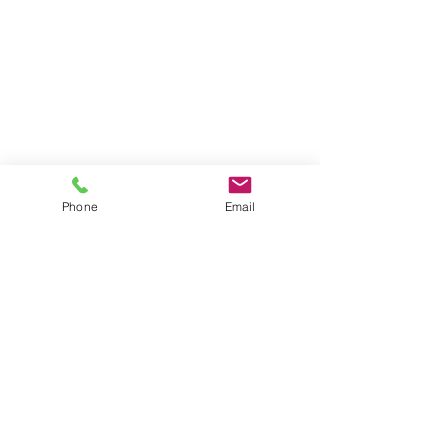
Phone
Email
コメント
コメントを追加…
持続化給付金／家賃支援
家賃支援給付金
給付金の申請期限 1/31
した！
日まで