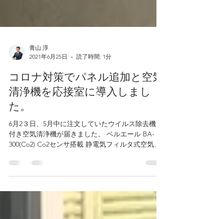
青山 淳
2021年6月25日
読了時間: 1分
コロナ対策でパネル追加と空気
清浄機を応接室に導入しまし
た。
6月2３日、5月中に注文していたウイルス除去機能
付き空気清浄機が届きました。 ベルエール BA-
300(Co2) Co2センサ搭載 静電気フィルタ式空気清
浄機 スリムタワー 最大20畳 フィルタ洗浄可能タイ
プ。...