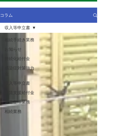
コラム
収入等申立書
相続手続き業務
お知らせ
持続化給付金
感染症対策強力
金
収入等申立書
家賃支援給付金
遺産整理業務
相続業務